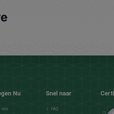
we
egen Nu
Snel naar
Cert
r ons
FAQ