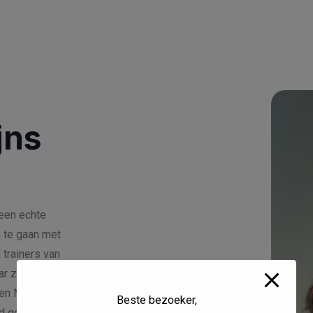
jns
een echte
 te gaan met
 trainers van
r zij goed in
en Nu als de
Beste bezoeker,
ed geregeld