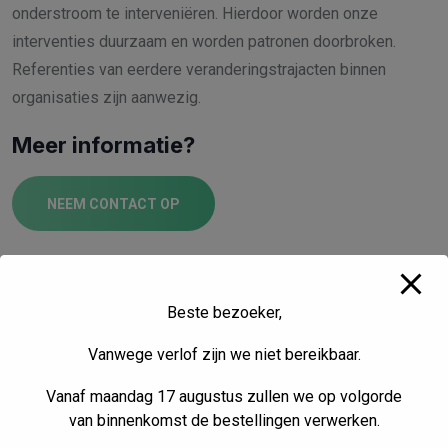
onderstroom te interveniëren. Hierdoor worden onze
interventies duurzaam en worden patronen doorbroken.
Referenties van eerdere veranderingstrajacten binnen
organisaties zijn aanwezig.
Meer informatie?
NEEM CONTACT OP
Beste bezoeker,
Vanwege verlof zijn we niet bereikbaar.
Geïnspireerd raken?
Vanaf maandag 17 augustus zullen we op volgorde
volg onze nieuwe
van binnenkomst de bestellingen verwerken.