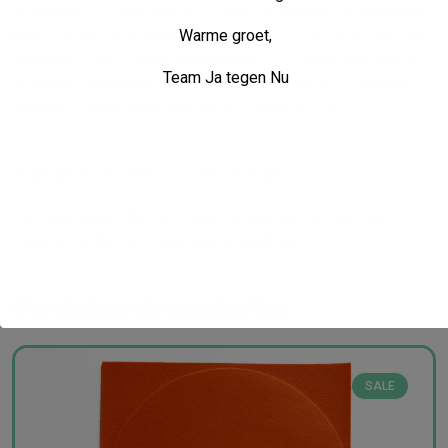
stoffen tas (5 vierkante en 5 ronde vloerankers in dezelfde
Warme groet,
kleur, samen 10 vloerankers) voor € 42,95 incl. BTW en excl.
verzendkosten. Binnen Nederland €7,50 of naar België €15,-.
Team Ja tegen Nu
Indien bij verzending naar België tevens de BTW verlegd
dient te worden neem dan eerst contact op via
info@jategennu.nl
.
Wil je liever de vilten tas? die bestel je
hier
.
Kies hieronder uit je favoriete kleuren. Let op: niet alle
kleuren van de foto’s zijn nog verkrijgbaar.
Gerelateerde producten
SALE