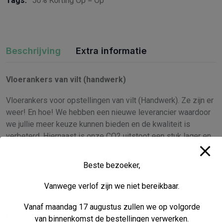
Tags:
50% Korting Op = Op
Beschrijving
Extra informatie
Vloerankers van vilt (handwerk)
Vloerankers voor opstellingen van vilt (Handwerk). Ze zijn er
weer! En hoe! We hebben een nieuwe leverancier waardoor
we jullie meer keuze kunnen bieden en de kwaliteit is
verbeterd. Hiernaast is onze CO2 uitstoot een stuk lager en
daar was het ons eigenlijk om te doen. Een echte win-win
situatie. Elke vloeranker is van minimaal 3 mm dik vilt en zijn
Beste bezoeker,
circa 30 cm. De vierkante tegel is het symbool voor mannen
en de ronde het symbool voor vrouwen. Door het label zijn
Vanwege verlof zijn we niet bereikbaar.
ze voorzien van een kijkrichting.
Vanaf maandag 17 augustus zullen we op volgorde
Deze set bevat:
Een set van 5 kleuren naar keuze in een
van binnenkomst de bestellingen verwerken.